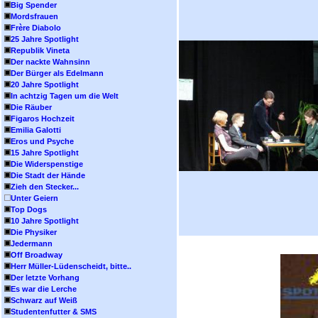
Big Spender
Mordsfrauen
Frère Diabolo
25 Jahre Spotlight
Republik Vineta
Der nackte Wahnsinn
Der Bürger als Edelmann
20 Jahre Spotlight
In achtzig Tagen um die Welt
Die Räuber
Figaros Hochzeit
Emilia Galotti
Eros und Psyche
15 Jahre Spotlight
Die Widerspenstige
Die Stadt der Hände
Zieh den Stecker...
Unter Geiern
Top Dogs
10 Jahre Spotlight
Die Physiker
Jedermann
Off Broadway
Herr Müller-Lüdenscheidt, bitte..
Der letzte Vorhang
Es war die Lerche
Schwarz auf Weiß
Studentenfutter & SMS